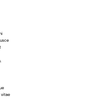
mi
Fusce
t
,
ue
 vitae