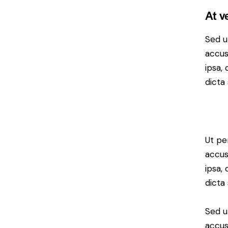
At v
Sed u
accus
ipsa,
dicta 
Ut pe
accus
ipsa,
dicta
Sed u
accus