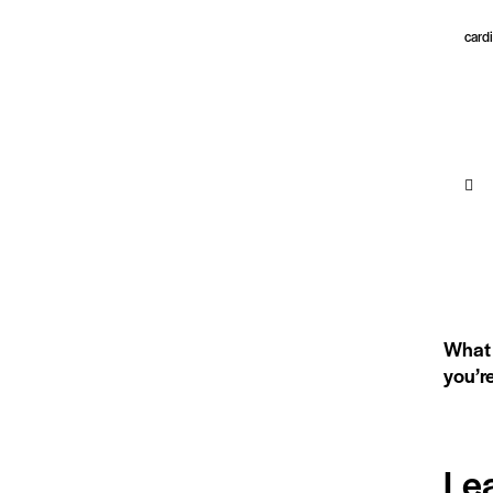
card
PRE
What 
you’r
Le