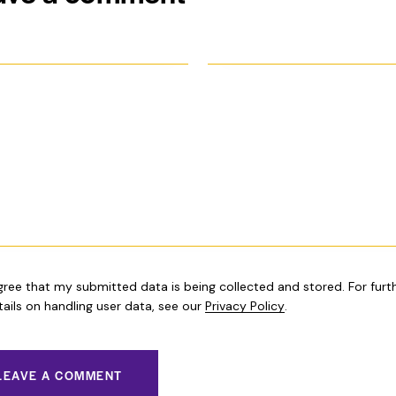
arda mi nombre, correo electrónico y web en este navegador para 
óxima vez que comente.
agree that my submitted data is being collected and stored. For furt
tails on handling user data, see our
Privacy Policy
.