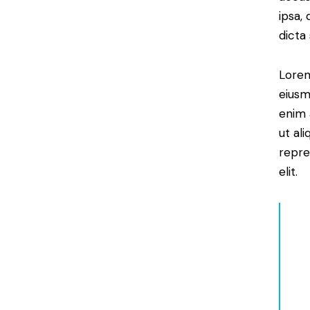
ipsa,
dicta
Lorem
eiusm
enim 
ut al
repre
elit.