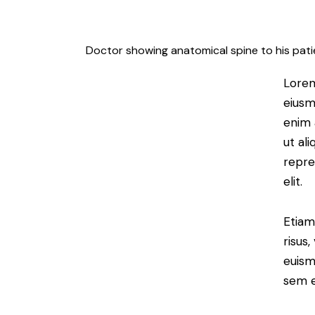
Doctor showing anatomical spine to his patie
Lorem
eiusm
enim 
ut al
repre
elit.
Etiam
risus
euism
sem e