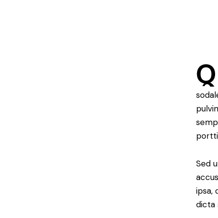
Q
sodal
pulvi
sempe
portt
Sed u
accus
ipsa,
dicta