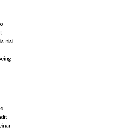
do
t
s nisi
scing
e
ce
ndit
vinar