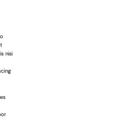
do
t
s nisi
scing
ies
por