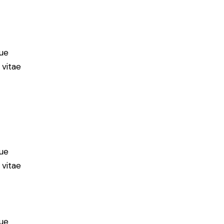
ue
 vitae
ue
 vitae
ue