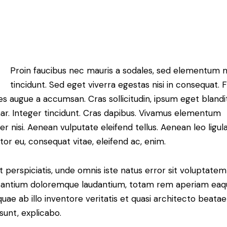
ADMIN_TD
15 de diciembre de 2021
0
Comments
Proin faucibus nec mauris a sodales, sed elementum 
tincidunt. Sed eget viverra egestas nisi in consequat. 
es augue a accumsan. Cras sollicitudin, ipsum eget blandi
nar. Integer tincidunt. Cras dapibus. Vivamus elementum
r nisi. Aenean vulputate eleifend tellus. Aenean leo ligula
itor eu, consequat vitae, eleifend ac, enim.
t perspiciatis, unde omnis iste natus error sit voluptatem
antium doloremque laudantium, totam rem aperiam eaq
 quae ab illo inventore veritatis et quasi architecto beatae
 sunt, explicabo.