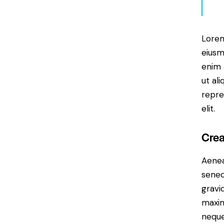
Lorem
eiusm
enim 
ut al
repre
elit.
Crea
Aenea
senec
gravid
maxim
neque