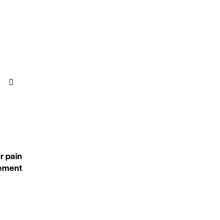
NEXT
r pain
ement