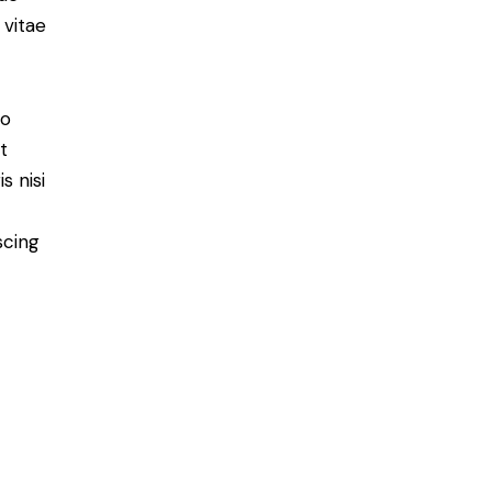
 vitae
do
t
s nisi
scing