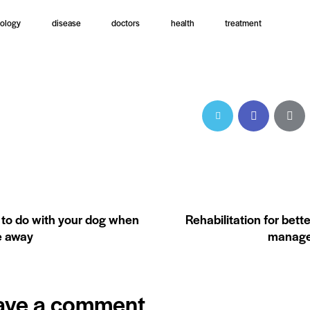
iology
disease
doctors
health
treatment
VIOUS
to do with your dog when
Rehabilitation for bette
e away
manag
ave a comment