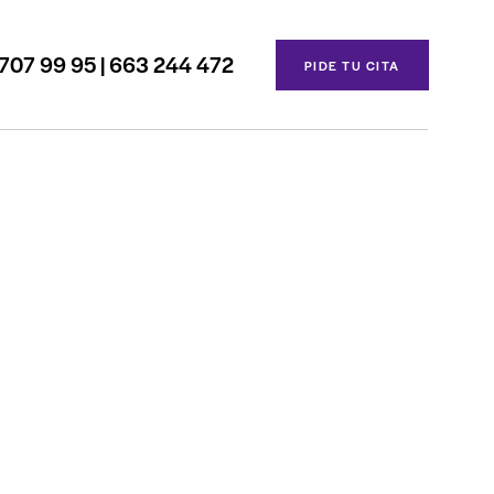
707 99 95 | 663 244 472
PIDE TU CITA
ies